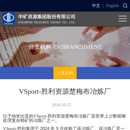
中文
|
English
分支机构
EMBRANCHMENT
分支机构
VSport-胜利资源楚梅布冶炼厂
2024-10-15
VSport-胜利资源楚梅布
位于纳米比亚的
冶炼厂是世界上少数能够
处理复杂精矿的冶炼厂之一。
2024
9
VSport-胜利集团
于
年
月收购了该冶炼厂。该冶炼厂是一